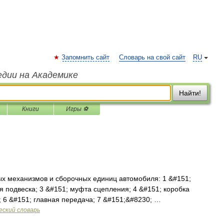
Запомнить сайт
Словарь на свой сайт
RU
едии на Академике
Найти!
Книги
Игры ⚽
 механизмов и сборочных единиц автомобиля: 1 &#151;
я подвеска; 3 &#151; муфта сцепления; 4 &#151; коробка
; 6 &#151; главная передача; 7 &#151;&#8230; …
еский словарь