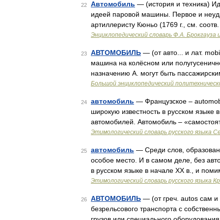
Автомобиль
— (история и техника) И
22
идеей паровой машины. Первое и неуд
артиллеристу Кюньо (1769 г., см. соотв
Энциклопедический словарь Ф.А. Брокгауза 
АВТОМОБИЛЬ
— (от авто... и лат. mo
23
машина на колёсном или полугусенично
назначению А. могут быть пассажирски
Большой энциклопедический политехническ
автомобиль
— Французское – automobi
24
широкую известность в русском языке 
автомобилей. Автомобиль – «самостоя
Этимологический словарь русского языка С
автомобиль
— Среди слов, образован
25
особое место. И в самом деле, без ав
в русском языке в начале XX в., и пом
Этимологический словарь русского языка К
АВТОМОБИЛЬ
— (от греч. autos сам и
26
безрельсового транспорта с собственн
грузов или специального оборудования