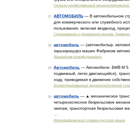
Сельско-хозяйственный энциклопедический 
АВТОМОБИЛЬ
— В автомобильном стр
27
для коммерческого или служебного исп
пользования, включая вездеход, прице
Страхование и управление риском. Термино
автомобиль
— (автомобилыр, автомоби
28
зэрызэращэрэ машин Фабрикэм автомоб
Адыгабзэм изэхэф гущыIалъ
Автомобиль
— Автомобили. БМВ М 5 (
29
подвижный, легко двигающийся), тран
ходу, приводимая в движение собствен
Иллюстрированный энциклопедический сло
автомобиль
— ▲ механическое трансп
30
четырехколесное безрельсовое механи
экипаж; транспортная безрельсовая м
…
Идеографический словарь русского языка