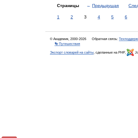
Страницы
←
Предыдущая
Сле
1
2
3
4
5
6
© Академик, 2000-2026
Обратная связь:
Техподдерж
👣 Путешествия
Экспорт словарей на сайты
, сделанные на PHP,
Jo