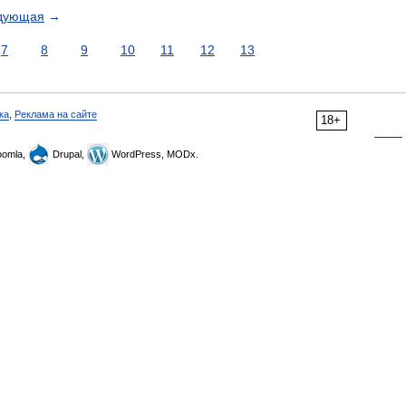
дующая
→
7
8
9
10
11
12
13
ка
,
Реклама на сайте
18+
omla,
Drupal,
WordPress, MODx.