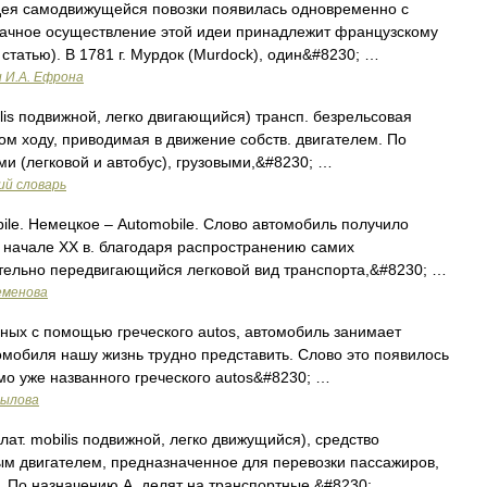
дея самодвижущейся повозки появилась одновременно с
ачное осуществление этой идеи принадлежит французскому
. статью). В 1781 г. Мурдок (Murdock), один&#8230; …
и И.А. Ефрона
bilis подвижной, легко двигающийся) трансп. безрельсовая
м ходу, приводимая в движение собств. двигателем. По
ми (легковой и автобус), грузовыми,&#8230; …
ий словарь
le. Немецкое – Automobile. Слово автомобиль получило
в начале XX в. благодаря распространению самих
тельно передвигающийся легковой вид транспорта,&#8230; …
еменова
ных с помощью греческого autos, автомобиль занимает
томобиля нашу жизнь трудно представить. Слово это появилось
имо уже названного греческого autos&#8230; …
рылова
 лат. mobilis подвижной, легко движущийся), средство
ым двигателем, предназначенное для перевозки пассажиров,
. По назначению А. делят на транспортные,&#8230; …