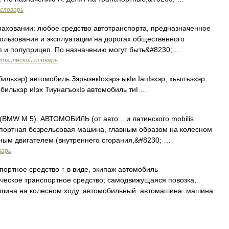
словарь
аховании: любое средство автотранспорта, предназначенное
ользования и эксплуатации на дорогах общественного
п и полуприцеп. По назначению могут быть&#8230; …
логический словарь
льхэр) автомобиль ЗэрызекIохэрэ ыкIи IапIэхэр, хьылъэхэр
ильхэр иIэх ТиунагъокIэ автомобиль тиI …
BMW M 5). АВТОМОБИЛЬ (от авто... и латинского mobilis
спортная безрельсовая машина, главным образом на колесном
ным двигателем (внутреннего сгорания,&#8230; …
варь
ортное средство ↑ в виде, экипаж автомобиль
ческое транспортное средство; самодвижущаяся повозка,
ашина на колесном ходу. автомобильный. автомашина. машина